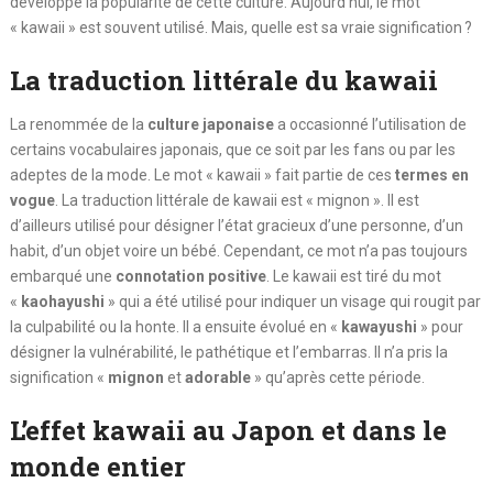
développé la popularité de cette culture. Aujourd’hui, le mot
« kawaii » est souvent utilisé. Mais, quelle est sa vraie signification ?
La traduction littérale du kawaii
La renommée de la
culture japonaise
a occasionné l’utilisation de
certains vocabulaires japonais, que ce soit par les fans ou par les
adeptes de la mode. Le mot « kawaii » fait partie de ces
termes en
vogue
. La traduction littérale de kawaii est « mignon ». Il est
d’ailleurs utilisé pour désigner l’état gracieux d’une personne, d’un
habit, d’un objet voire un bébé. Cependant, ce mot n’a pas toujours
embarqué une
connotation positive
. Le kawaii est tiré du mot
«
kaohayushi
» qui a été utilisé pour indiquer un visage qui rougit par
la culpabilité ou la honte. Il a ensuite évolué en «
kawayushi
» pour
désigner la vulnérabilité, le pathétique et l’embarras. Il n’a pris la
signification «
mignon
et
adorable
» qu’après cette période.
L’effet kawaii au Japon et dans le
monde entier