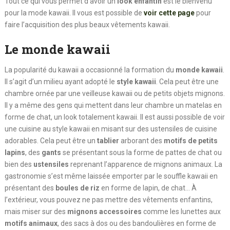
Tout ce qui vous permet d’avoir un
look enfantin
est le bienvenu
pour la mode kawaii. Il vous est possible de
voir cette page
pour
faire l’acquisition des plus beaux vêtements kawaii.
Le monde kawaii
La popularité du kawaii a occasionné la formation du
monde kawaii
.
Il s’agit d’un milieu ayant adopté le
style kawaii
. Cela peut être une
chambre ornée par une veilleuse kawaii ou de petits objets mignons.
Il y a même des gens qui mettent dans leur chambre un matelas en
forme de chat, un look totalement kawaii. Il est aussi possible de voir
une cuisine au style kawaii en misant sur des ustensiles de cuisine
adorables. Cela peut être un
tablier
arborant des
motifs de petits
lapins
, des
gants
se présentant sous la forme de pattes de chat ou
bien des
ustensiles
reprenant l’apparence de mignons animaux. La
gastronomie s’est même laissée emporter par le souffle kawaii en
présentant des
boules de riz
en forme de lapin, de chat… À
l’extérieur, vous pouvez ne pas mettre des vêtements enfantins,
mais miser sur des
mignons accessoires
comme les lunettes aux
motifs animaux
, des sacs à dos ou des bandoulières en forme de