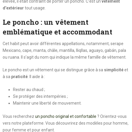
élevée, il était contraint de porter un poncho. C’est un
vêtement
d’extérieur
tout usage.
Le poncho : un vêtement
emblématique et accommodant
Cet habit peut avoir différentes appellations, notamment, serape
Mexicano, cape, manta, châle, mantilla, lliqllas, aguayo, gabán, pala
ou ruana. Il s’agit du nom qui indique la même famille de vêtement.
Le poncho est un vêtement qui se distingue grâce à sa
simplicité
et
à sa
praticité
. Il aide à :
Rester au chaud ;
Se protéger des intempéries ;
Maintenir une liberté de mouvement.
Vous recherchez
un poncho original et confortable
? Orientez-vous
vers notre plateforme. Vous découvrirez des modèles pour homme,
pour femme et pour enfant.