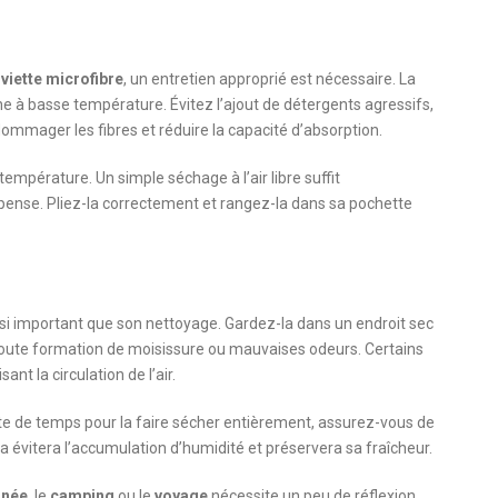
viette microfibre
, un entretien approprié est nécessaire. La
e à basse température. Évitez l’ajout de détergents agressifs,
dommager les fibres et réduire la capacité d’absorption.
e température. Un simple séchage à l’air libre suffit
 pense. Pliez-la correctement et rangez-la dans sa pochette
si important que son nettoyage. Gardez-la dans un endroit sec
er toute formation de moisissure ou mauvaises odeurs. Certains
nt la circulation de l’air.
te de temps pour la faire sécher entièrement, assurez-vous de
ela évitera l’accumulation d’humidité et préservera sa fraîcheur.
nnée
, le
camping
ou le
voyage
nécessite un peu de réflexion,