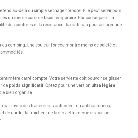
étend au-delà du simple séchage corporel. Elle peut servir pour
rfaces ou même comme tapis temporaire. Par conséquent, la
ualité des coutures et la résistance du matériau pour assurer une
rs du camping. Une couleur foncée montre moins de saleté et
s commodités.
centimètre carré compte. Votre serviette doit pouvoir se glisser
er de
poids significatif
. Optez pour une version
ultra légère
le bien organisé.
rmais avec des traitements anti-odeur ou antibactériens,
et de garder la fraîcheur de la serviette même si vous ne
é.