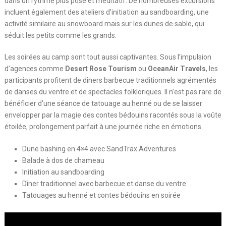
dans un rythme plus posé et méditatif. De nombreuses excursions
incluent également des ateliers d’initiation au sandboarding, une
activité similaire au snowboard mais sur les dunes de sable, qui
séduit les petits comme les grands.
Les soirées au camp sont tout aussi captivantes. Sous l’impulsion
d’agences comme
Desert Rose Tourism
ou
OceanAir Travels
, les
participants profitent de dîners barbecue traditionnels agrémentés
de danses du ventre et de spectacles folkloriques. Il n’est pas rare de
bénéficier d’une séance de tatouage au henné ou de se laisser
envelopper par la magie des contes bédouins racontés sous la voûte
étoilée, prolongement parfait à une journée riche en émotions.
Dune bashing en 4×4 avec SandTrax Adventures
Balade à dos de chameau
Initiation au sandboarding
Dîner traditionnel avec barbecue et danse du ventre
Tatouages au henné et contes bédouins en soirée