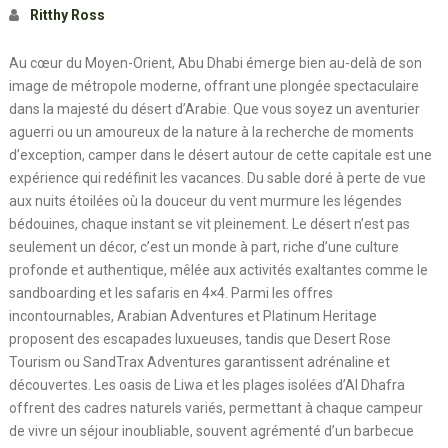
Ritthy Ross
Au cœur du Moyen-Orient, Abu Dhabi émerge bien au-delà de son
image de métropole moderne, offrant une plongée spectaculaire
dans la majesté du désert d’Arabie. Que vous soyez un aventurier
aguerri ou un amoureux de la nature à la recherche de moments
d’exception, camper dans le désert autour de cette capitale est une
expérience qui redéfinit les vacances. Du sable doré à perte de vue
aux nuits étoilées où la douceur du vent murmure les légendes
bédouines, chaque instant se vit pleinement. Le désert n’est pas
seulement un décor, c’est un monde à part, riche d’une culture
profonde et authentique, mêlée aux activités exaltantes comme le
sandboarding et les safaris en 4×4. Parmi les offres
incontournables, Arabian Adventures et Platinum Heritage
proposent des escapades luxueuses, tandis que Desert Rose
Tourism ou SandTrax Adventures garantissent adrénaline et
découvertes. Les oasis de Liwa et les plages isolées d’Al Dhafra
offrent des cadres naturels variés, permettant à chaque campeur
de vivre un séjour inoubliable, souvent agrémenté d’un barbecue