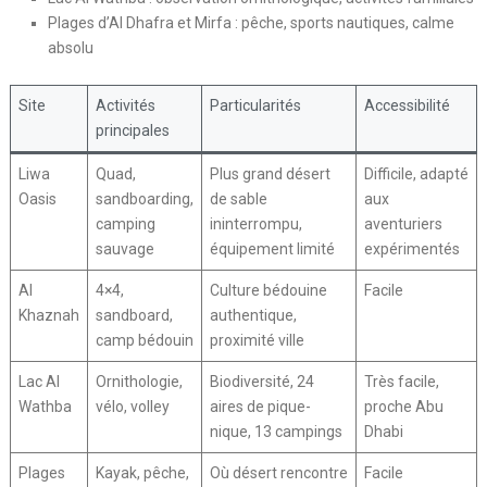
Plages d’Al Dhafra et Mirfa : pêche, sports nautiques, calme
absolu
Site
Activités
Particularités
Accessibilité
principales
Liwa
Quad,
Plus grand désert
Difficile, adapté
Oasis
sandboarding,
de sable
aux
camping
ininterrompu,
aventuriers
sauvage
équipement limité
expérimentés
Al
4×4,
Culture bédouine
Facile
Khaznah
sandboard,
authentique,
camp bédouin
proximité ville
Lac Al
Ornithologie,
Biodiversité, 24
Très facile,
Wathba
vélo, volley
aires de pique-
proche Abu
nique, 13 campings
Dhabi
Plages
Kayak, pêche,
Où désert rencontre
Facile