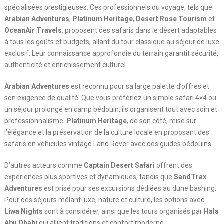
spécialisées prestigieuses. Ces professionnels du voyage, tels que
Arabian Adventures
,
Platinum Heritage
,
Desert Rose Tourism
et
OceanAir Travels
, proposent des safaris dans le désert adaptables
à tous les goûts et budgets, allant du tour classique au séjour de luxe
exclusif. Leur connaissance approfondie du terrain garantit sécurité,
authenticité et enrichissement culturel.
Arabian Adventures
est reconnu pour sa large palette d’offres et
son exigence de qualité. Que vous préfériez un simple safari 4×4 ou
un séjour prolongé en camp bédouin, ils organisent tout avec soin et
professionnalisme.
Platinum Heritage
, de son côté, mise sur
l’élégance et la préservation de la culture locale en proposant des
safaris en véhicules vintage Land Rover avec des guides bédouins.
D’autres acteurs comme
Captain Desert Safari
offrent des
expériences plus sportives et dynamiques, tandis que
SandTrax
Adventures
est prisé pour ses excursions dédiées au dune bashing.
Pour des séjours mêlant luxe, nature et culture, les options avec
Liwa Nights
sont à considérer, ainsi que les tours organisés par
Hala
Abu Dhabi
qui allient traditions et confort moderne.