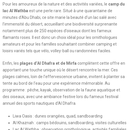
Pour les amoureux de la nature et des activités variées, le
camp du
lac Al Wathba
est une perle rare. Situé à une quarantaine de
minutes d’Abu Dhabi, ce site marie la beauté d’un lac salé avec
l’immensité du désert, accueillant une biodiversité surprenante
notamment plus de 250 espèces d’oiseaux dont les fameux
flamants roses. Il est donc un choix idéal pour les ornithologues
amateurs et pour les familles souhaitant combiner camping et
loisirs variés tels que vélo, volley-ball ou randonnées faciles.
Enfin, les
plages d’Al Dhafra et de Mirfa
complètent cette offre en
apportant une touche unique où le désert rencontre la mer. Ces
plages calmes, loin de l’effervescence urbaine, invitent à planter sa
tente au bord de l’eau pour une expérience mémorable. Au
programme : pêche, kayak, observation de la faune aquatique et
des oiseaux, avec une ambiance festive lors du fameux festival
annuel des sports nautiques d’Al Dhafra.
Liwa Oasis : dunes orangées, quad, sandboarding
Al Khaznah : camps bédouins, sandboarding, visites culturelles
Lac Al Wathba : observation ornithologique, activités familiales